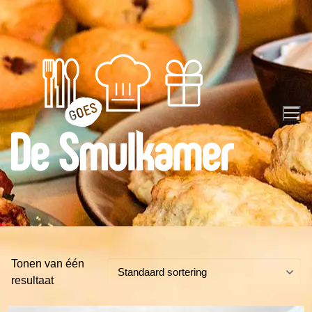
Ga
naar
de
inhoud
Tonen van één
resultaat