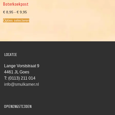
Boterkoekpost
Prijsklasse:
€
8,95
-
€
9,95
€ 8,95
tot
Opties selecteren
€ 9,95
LOCATIE
Lange Vorststraat 9
4461 JL Goes
T: (0113) 211 014
info@smulkamer.nl
OPENINGSTIJDEN