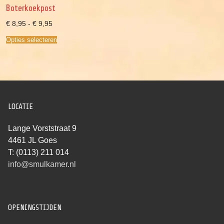
Boterkoekpost
Prijsklasse:
€
8,95
-
€
9,95
€ 8,95
tot
Opties selecteren
€ 9,95
LOCATIE
Lange Vorststraat 9
4461 JL Goes
T: (0113) 211 014
info@smulkamer.nl
OPENINGSTIJDEN