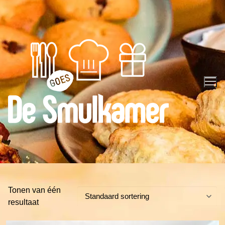
Ga
naar
de
inhoud
Tonen van één
resultaat